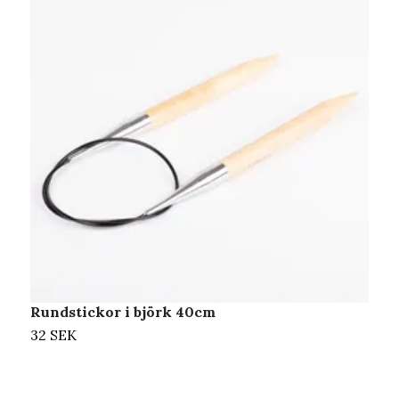
Rundstickor i björk 40cm
S
32 SEK
3