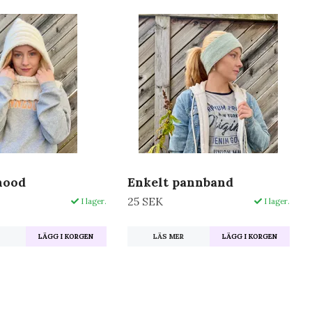
hood
Enkelt pannband
25 SEK
I lager.
I lager.
R
LÄS MER