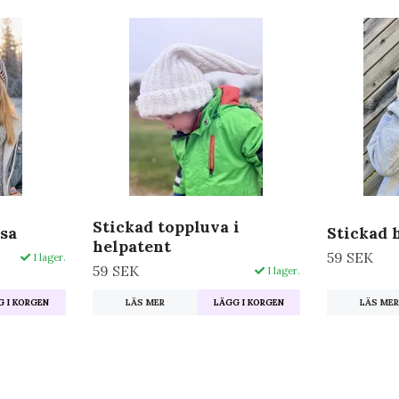
Stickad toppluva i
sa
Stickad 
helpatent
59 SEK
I lager.
59 SEK
I lager.
 I KORGEN
LÄS ME
LÄS MER