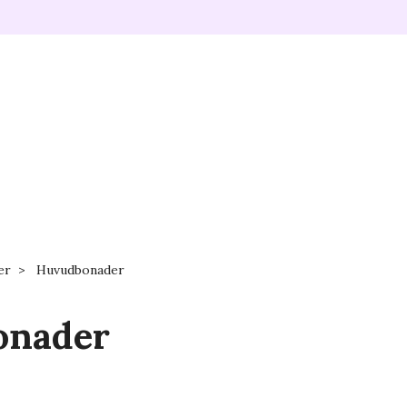
er
Huvudbonader
onader