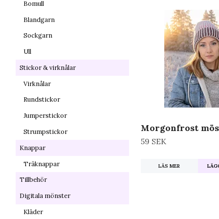
Bomull
Blandgarn
Sockgarn
Ull
Stickor & virknålar
Virknålar
Rundstickor
Jumperstickor
Morgonfrost mös
Strumpstickor
59 SEK
Knappar
Träknappar
LÄS MER
LÄGG
Tillbehör
Digitala mönster
Kläder